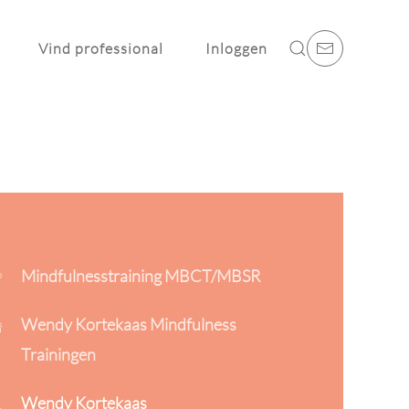
Vind professional
Inloggen
Mindfulnesstraining MBCT/MBSR
Wendy Kortekaas Mindfulness
Trainingen
Wendy Kortekaas