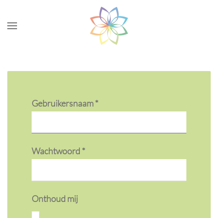
Skip to main content
Gebruikersnaam
*
Wachtwoord
*
Onthoud mij