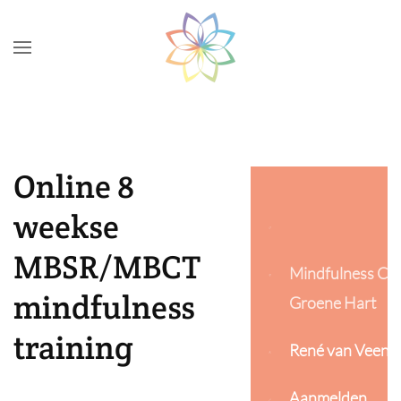
Skip to main content
Online 8
weekse
MBSR/MBCT
Mindfulness Ce
mindfulness
Groene Hart
training
René van Veen
Aanmelden