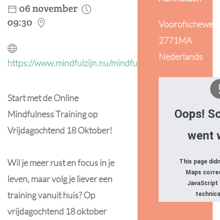
06 november
09:30
Voorofscheweg
2771MA
Nederlands
https://www.mindfulzijn.nu/mindfulness
Start met de Online
Oops! S
Mindfulness Training op
Vrijdagochtend 18 Oktober!
went 
Wil je meer rust en focus in je
This page did
Maps correc
leven, maar volg je liever een
JavaScript
training vanuit huis? Op
technica
vrijdagochtend 18 oktober