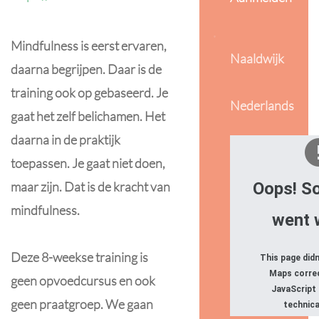
Mindfulness is eerst ervaren,
Naaldwijk
daarna begrijpen. Daar is de
training ook op gebaseerd. Je
Nederlands
gaat het zelf belichamen. Het
daarna in de praktijk
toepassen. Je gaat niet doen,
maar zijn. Dat is de kracht van
Oops! S
mindfulness.
went 
Deze 8-weekse training is
This page did
Maps correc
geen opvoedcursus en ook
JavaScript
geen praatgroep. We gaan
technica