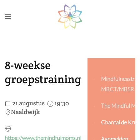
Skip to main content
8-weekse
groepstraining
Mindfulnesstrai
MBCT/MBSR
21 augustus
19:30
The Mindful M
Naaldwijk
Chantal de Kruij
https://www.themindfulmoms.nl
Aanmelden