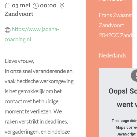
03 mei
00:00
Zandvoort
Frans Zwaanstra
Zandvoort
https://www.jadana-
2042CC Zandvo
coaching.nl
Nederlands
Lieve vrouw,
In onze snel veranderende en
vaak hectische werkomgeving
Oops! S
is het gemakkelijk om het
contact met het huidige
went 
moment te verliezen. We
raken verstrikt in deadlines,
This page did
Maps correc
vergaderingen, en eindeloze
JavaScript