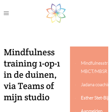
Skip to main content
Mindfulness
training 1-op-1
Mindfulnesstrai
MBCT/MBSR
in de duinen,
via Teams of
Jadana coachin
mijn studio
Esther Stet-Bijn
Aanmelden