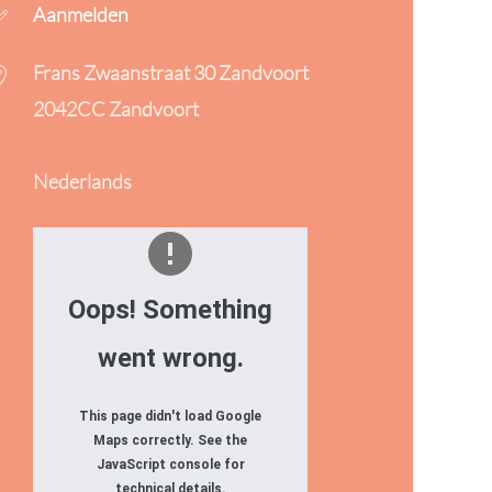
Aanmelden
Frans Zwaanstraat 30 Zandvoort
2042CC Zandvoort
Nederlands
Oops! Something
went wrong.
This page didn't load Google
Maps correctly. See the
JavaScript console for
technical details.