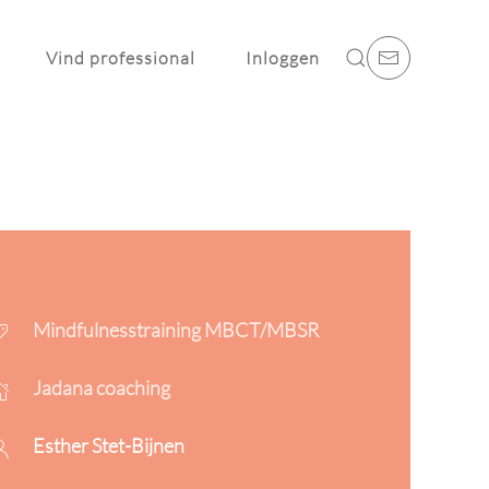
Vind professional
Inloggen
Mindfulnesstraining MBCT/MBSR
Jadana coaching
Esther Stet-Bijnen