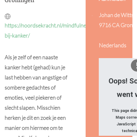
Groningen
Johan de Wittst
9716 CA Groni
https://noordsekracht.nl/mindfulness-
bij-kanker/
Nederlands
Als je zelf of een naaste
kanker hebt (gehad) kun je
last hebben van angstige of
Oops! S
sombere gedachtes of
went 
emoties, veel piekeren of
slecht slapen. Misschien
This page did
herken je dit en zoek je een
Maps correc
JavaScript
manier om hiermee om te
technica