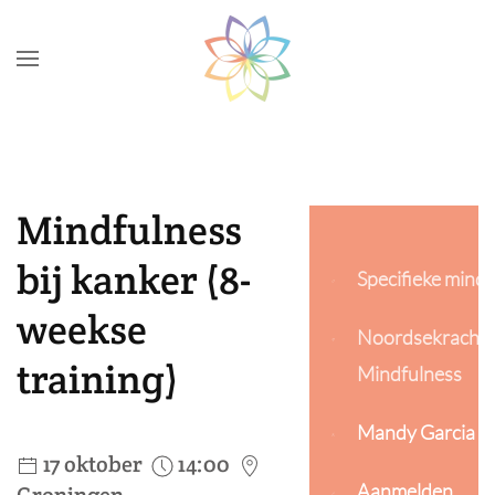
Skip to main content
Mindfulness
bij kanker (8-
Specifieke mindf
weekse
Noordsekracht 
training)
Mindfulness
Mandy Garcia F
17 oktober
14:00
Aanmelden