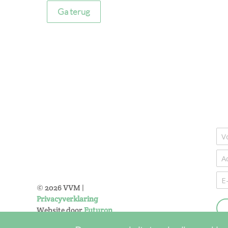
Ga terug
©
2026
VVM |
Privacyverklaring
Website door
Futuron