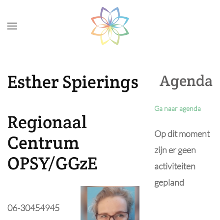
Skip to main content
Esther Spierings
Agenda
Ga naar agenda
Regionaal
Op dit moment
Centrum
zijn er geen
OPSY/GGzE
activiteiten
gepland
06-30454945