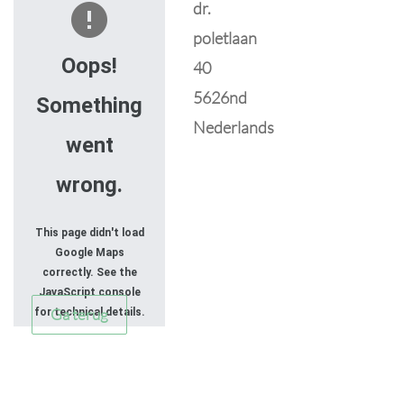
dr.
poletlaan
Oops!
40
5626nd
Something
Nederlands
went
wrong.
This page didn't load
Google Maps
correctly. See the
JavaScript console
Ga terug
for technical details.