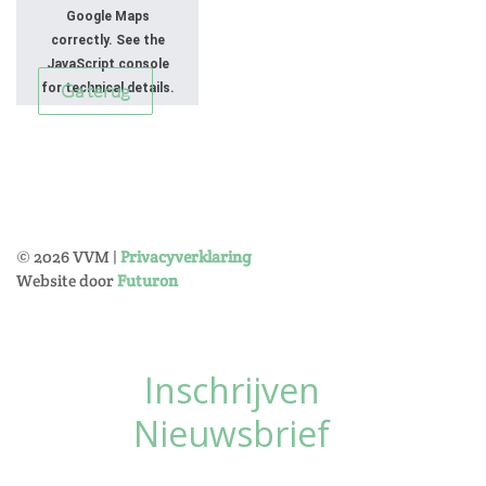
Google Maps
correctly. See the
JavaScript console
Ga terug
for technical details.
©
2026
VVM |
Privacyverklaring
Website door
Futuron
Inschrijven
Nieuwsbrief