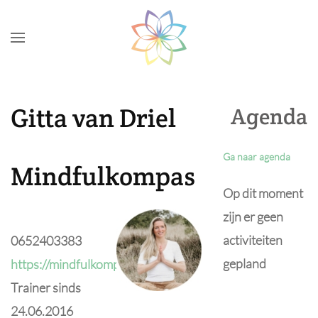
Skip to main content
Gitta van Driel
Agenda
Ga naar agenda
Mindfulkompas
Op dit moment
zijn er geen
activiteiten
0652403383
gepland
https://mindfulkompas.com/
Trainer sinds
24.06.2016