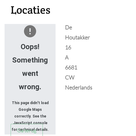
Locaties
De
Houtakker
Oops!
16
A
Something
6681
went
CW
wrong.
Nederlands
This page didn't load
Google Maps
correctly. See the
JavaScript console
Ga terug
for technical details.