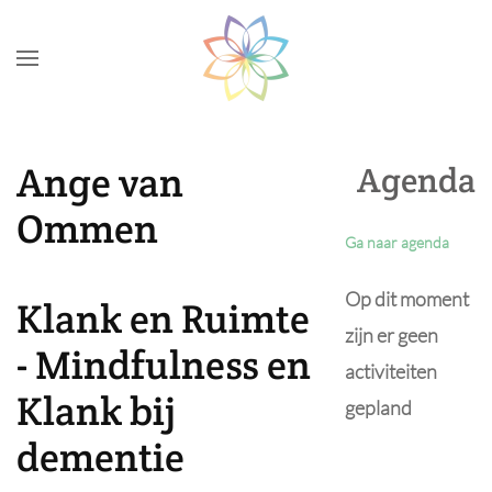
Skip to main content
Ange van
Agenda
Ommen
Ga naar agenda
Op dit moment
Klank en Ruimte
zijn er geen
- Mindfulness en
activiteiten
Klank bij
gepland
dementie