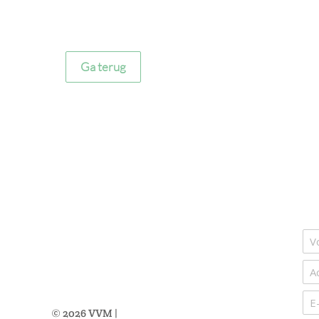
Ga terug
©
2026
VVM |