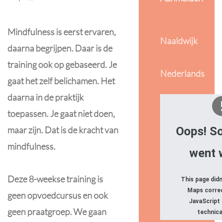
Mindfulness is eerst ervaren,
Naaldwijk
daarna begrijpen. Daar is de
training ook op gebaseerd. Je
Nederlands
gaat het zelf belichamen. Het
daarna in de praktijk
toepassen. Je gaat niet doen,
maar zijn. Dat is de kracht van
Oops! S
mindfulness.
went 
Deze 8-weekse training is
This page did
Maps correc
geen opvoedcursus en ook
JavaScript
geen praatgroep. We gaan
technica