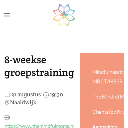
Skip to main content
8-weekse
groepstraining
Mindfulnesstrai
MBCT/MBSR
21 augustus
19:30
The Mindful M
Naaldwijk
Chantal de Kruij
https://www.themindfulmoms.nl
Aanmelden