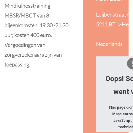
Mindfulnesstraining
Luijbenstraat 48
MBSR/MBCT van 8
5211 BT 's-Her
bijeenkomsten, 19.30 -21.30
uur, kosten 400 euro.
Nederlands
Vergoedingen van
zorgverzekeraars zijn van
toepassing.
Oops! S
went 
This page did
Maps correc
JavaScript
technica