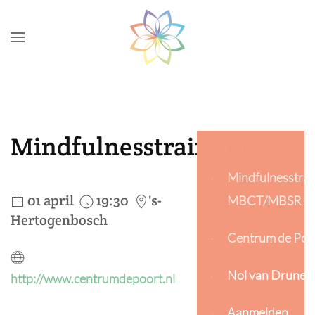
Skip to main content
Mindfulnesstraining
Mindfulnesstrai
01 april
19:30
's-
MBCT/MBSR
Hertogenbosch
Centrum de Poo
Nol van Drunen
http://www.centrumdepoort.nl
Aanmelden