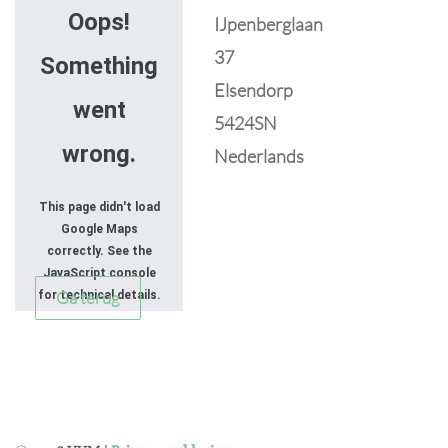
Oops!
IJpenberglaan
37
Something
Elsendorp
went
5424SN
wrong.
Nederlands
This page didn't load
Google Maps
correctly. See the
JavaScript console
Ga terug
for technical details.