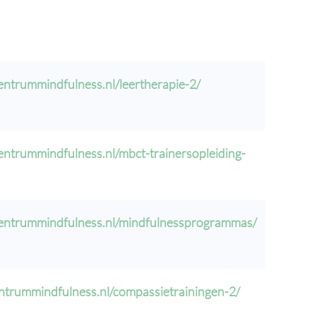
centrummindfulness.nl/leertherapie-2/
centrummindfulness.nl/mbct-trainersopleiding-
/centrummindfulness.nl/mindfulnessprogrammas/
entrummindfulness.nl/compassietrainingen-2/