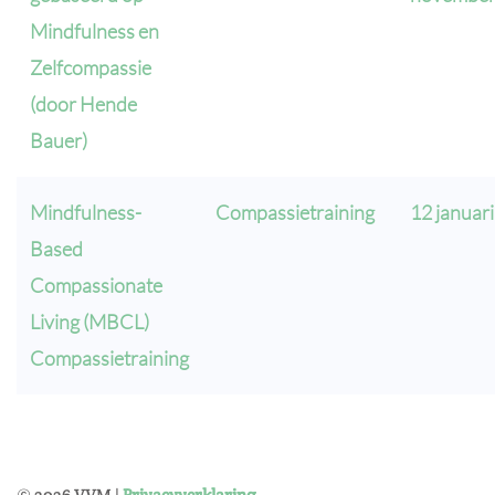
Mindfulness en
Zelfcompassie
(door Hende
Bauer)
Mindfulness-
Compassietraining
12 januari
Based
Compassionate
Living (MBCL)
Compassietraining
©
2026
VVM |
Privacyverklaring