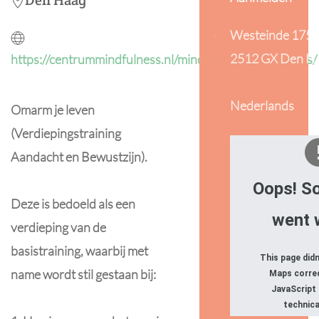
Den Haag
Westeinde 175
2512 GX Den H
https://centrummindfulness.nl/mindfulnessprogrammas/
Nederlands
Omarm je leven
(Verdiepingstraining
Aandacht en Bewustzijn).
Oops! S
Deze is bedoeld als een
went 
verdieping van de
basistraining, waarbij met
This page did
name wordt stil gestaan bij:
Maps correc
JavaScript
technica