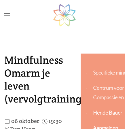
Skip to main content
Mindfulness
Omarm je
Specifieke mindf
leven
Centrum voor M
(vervolgtraining)
Compassie en P
Hende Bauer
06 oktober
19:30
Aanmelden