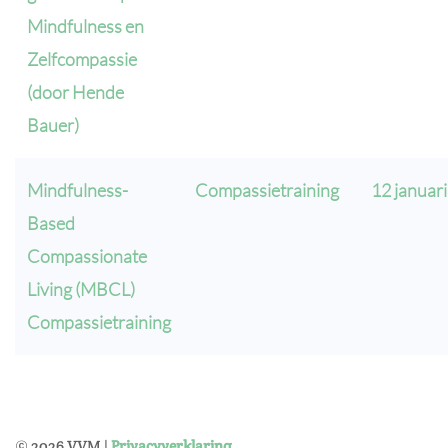
Mindfulness en
Zelfcompassie
(door Hende
Bauer)
Mindfulness-
Compassietraining
12 januari
Based
Compassionate
Living (MBCL)
Compassietraining
©
2026
VVM |
Privacyverklaring