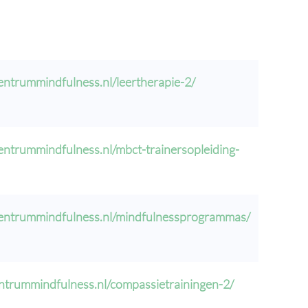
centrummindfulness.nl/leertherapie-2/
centrummindfulness.nl/mbct-trainersopleiding-
/centrummindfulness.nl/mindfulnessprogrammas/
entrummindfulness.nl/compassietrainingen-2/