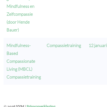
Mindfulness en
Zelfcompassie
(door Hende
Bauer)
Mindfulness-
Compassietraining
12 januari
Based
Compassionate
Living (MBCL)
Compassietraining
©
2026
VVM |
Privacyverklaring