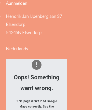
Aanmelden
Hendrik Jan IJpenberglaan 37
Elsendorp
5424SN Elsendorp
Nederlands
Oops! Something
went wrong.
This page didn't load Google
Maps correctly. See the