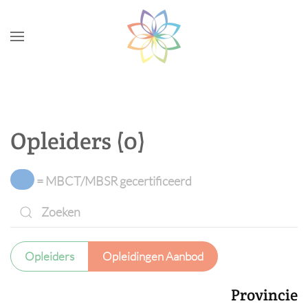
Skip to main content
Opleiders (0)
= MBCT/MBSR gecertificeerd
Opleiders
Opleidingen Aanbod
Provincie